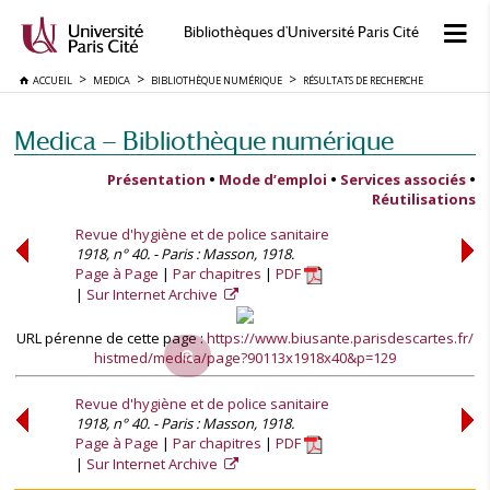
Bibliothèques d'Université Paris Cité
ACCUEIL
MEDICA
BIBLIOTHÈQUE NUMÉRIQUE
RÉSULTATS DE RECHERCHE
Medica — Bibliothèque numérique
Présentation
•
Mode d’emploi
•
Services associés
•
Réutilisations
Revue d'hygiène et de police sanitaire
1918, n° 40. - Paris : Masson, 1918.
Page à Page
Par chapitres
PDF
Sur Internet Archive
URL pérenne de cette page :
https://www.biusante.parisdescartes.fr/
histmed/medica/page?90113x1918x40&p=129
Revue d'hygiène et de police sanitaire
1918, n° 40. - Paris : Masson, 1918.
Page à Page
Par chapitres
PDF
Sur Internet Archive