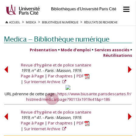
Bibliothèques d'Université Paris Cité
ACCUEIL
MEDICA
BIBLIOTHÈQUE NUMÉRIQUE
RÉSULTATS DE RECHERCHE
Medica — Bibliothèque numérique
Présentation
•
Mode d’emploi
•
Services associés
•
Réutilisations
Revue d'hygiène et de police sanitaire
1919, n° 41. - Paris : Masson, 1919.
Page à Page
Par chapitres
PDF
Sur Internet Archive
URL pérenne de cette page :
https://www.biusante.parisdescartes.fr/
histmed/medica/page?90113x1919x41&p=186
Revue d'hygiène et de police sanitaire
1919, n° 41. - Paris : Masson, 1919.
Page à Page
Par chapitres
PDF
Sur Internet Archive