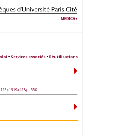
èques d'Université Paris Cité
MEDICA
ploi
•
Services associés
•
Réutilisations
90113x1919x41&p=350