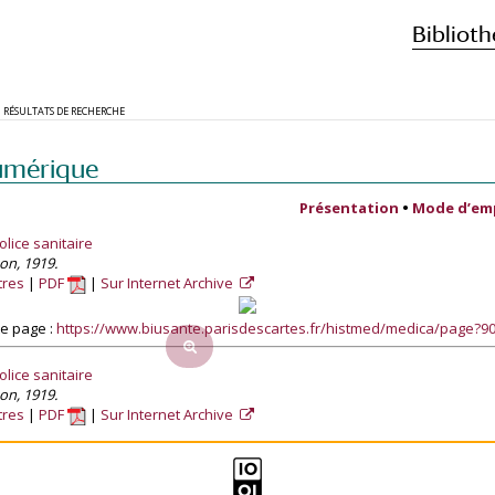
Biblioth
RÉSULTATS DE RECHERCHE
umérique
Présentation
•
Mode d’em
lice sanitaire
son, 1919.
tres
PDF
Sur Internet Archive
e page :
https://www.biusante.parisdescartes.fr/histmed/medica/page?
lice sanitaire
son, 1919.
tres
PDF
Sur Internet Archive