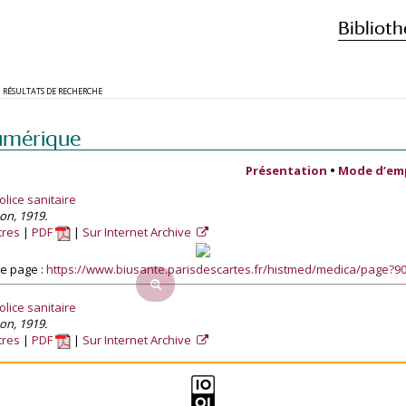
Biblioth
RÉSULTATS DE RECHERCHE
umérique
Présentation
•
Mode d’em
lice sanitaire
son, 1919.
tres
PDF
Sur Internet Archive
e page :
https://www.biusante.parisdescartes.fr/histmed/medica/page?
lice sanitaire
son, 1919.
tres
PDF
Sur Internet Archive