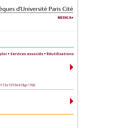
èques d'Université Paris Cité
MEDICA
ploi
•
Services associés
•
Réutilisations
90113x1919x41&p=766