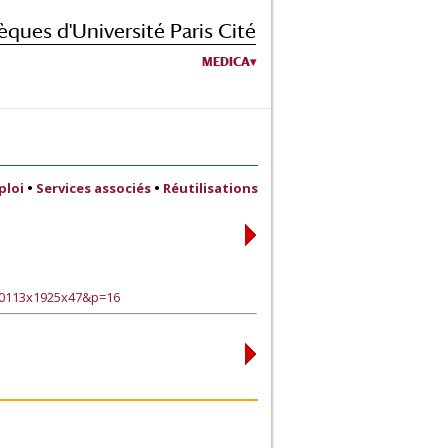
èques d'Université Paris Cité
MEDICA
ploi
•
Services associés
•
Réutilisations
90113x1925x47&p=16