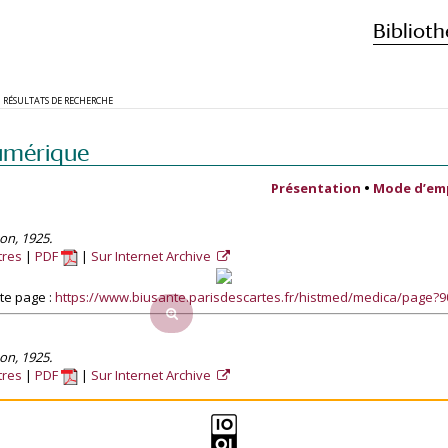
Biblioth
RÉSULTATS DE RECHERCHE
umérique
Présentation
•
Mode d’em
son, 1925.
tres
PDF
Sur Internet Archive
te page :
https://www.biusante.parisdescartes.fr/histmed/medica/page?
son, 1925.
tres
PDF
Sur Internet Archive