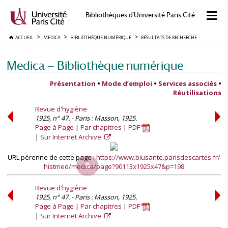
Bibliothèques d'Université Paris Cité
ACCUEIL
MEDICA
BIBLIOTHÈQUE NUMÉRIQUE
RÉSULTATS DE RECHERCHE
Medica — Bibliothèque numérique
Présentation
•
Mode d’emploi
•
Services associés
•
Réutilisations
Revue d'hygiène
1925, n° 47. - Paris : Masson, 1925.
Page à Page
Par chapitres
PDF
Sur Internet Archive
URL pérenne de cette page :
https://www.biusante.parisdescartes.fr/
histmed/medica/page?90113x1925x47&p=198
Revue d'hygiène
1925, n° 47. - Paris : Masson, 1925.
Page à Page
Par chapitres
PDF
Sur Internet Archive