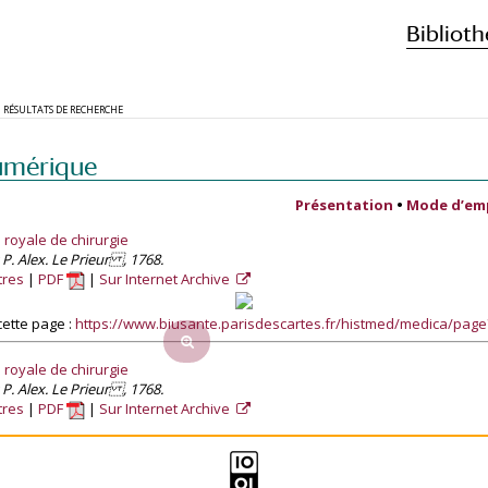
Biblioth
RÉSULTATS DE RECHERCHE
umérique
Présentation
•
Mode d’em
royale de chirurgie
 P. Alex. Le Prieur , 1768.
tres
PDF
Sur Internet Archive
ette page :
https://www.biusante.parisdescartes.fr/histmed/medica/pag
royale de chirurgie
 P. Alex. Le Prieur , 1768.
tres
PDF
Sur Internet Archive