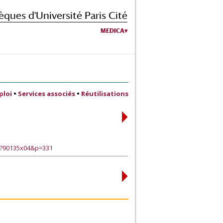
èques d'Université Paris Cité
MEDICA
ploi
•
Services associés
•
Réutilisations
e?90135x04&p=331