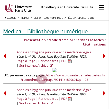
Bibliothèques d'Université Paris Cité
ACCUEIL
MEDICA
BIBLIOTHÈQUE NUMÉRIQUE
RÉSULTATS DE RECHERCHE
Medica — Bibliothèque numérique
Présentation
•
Mode d’emploi
•
Services associés
•
Réutilisations
Annales d'hygiène publique et de médecine légale
série 1, n° 01. - Paris: Jean-Baptiste Baillière, 1829.
Page à Page
Par chapitres
PDF
Sur Internet Archive
URL pérenne de cette page :
https://www.biusante.parisdescartes.fr/
histmed/medica/page?90141x1829x01&p=198
Annales d'hygiène publique et de médecine légale
série 1, n° 01. - Paris: Jean-Baptiste Baillière, 1829.
Page à Page
Par chapitres
PDF
Sur Internet Archive