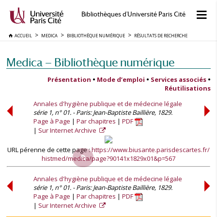
Bibliothèques d'Université Paris Cité
ACCUEIL
MEDICA
BIBLIOTHÈQUE NUMÉRIQUE
RÉSULTATS DE RECHERCHE
Medica — Bibliothèque numérique
Présentation
•
Mode d’emploi
•
Services associés
•
Réutilisations
Annales d'hygiène publique et de médecine légale
série 1, n° 01. - Paris: Jean-Baptiste Baillière, 1829.
Page à Page
Par chapitres
PDF
Sur Internet Archive
URL pérenne de cette page :
https://www.biusante.parisdescartes.fr/
histmed/medica/page?90141x1829x01&p=567
Annales d'hygiène publique et de médecine légale
série 1, n° 01. - Paris: Jean-Baptiste Baillière, 1829.
Page à Page
Par chapitres
PDF
Sur Internet Archive