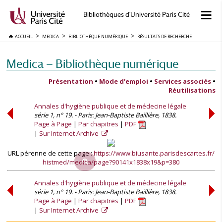
Bibliothèques d'Université Paris Cité
ACCUEIL
MEDICA
BIBLIOTHÈQUE NUMÉRIQUE
RÉSULTATS DE RECHERCHE
Medica — Bibliothèque numérique
Présentation
•
Mode d’emploi
•
Services associés
•
Réutilisations
Annales d'hygiène publique et de médecine légale
série 1, n° 19. - Paris: Jean-Baptiste Baillière, 1838.
Page à Page
Par chapitres
PDF
Sur Internet Archive
URL pérenne de cette page :
https://www.biusante.parisdescartes.fr/
histmed/medica/page?90141x1838x19&p=380
Annales d'hygiène publique et de médecine légale
série 1, n° 19. - Paris: Jean-Baptiste Baillière, 1838.
Page à Page
Par chapitres
PDF
Sur Internet Archive