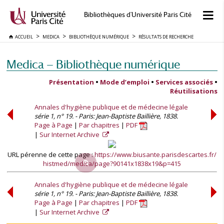
Bibliothèques d'Université Paris Cité
ACCUEIL
MEDICA
BIBLIOTHÈQUE NUMÉRIQUE
RÉSULTATS DE RECHERCHE
Medica — Bibliothèque numérique
Présentation
•
Mode d’emploi
•
Services associés
•
Réutilisations
Annales d'hygiène publique et de médecine légale
série 1, n° 19. - Paris: Jean-Baptiste Baillière, 1838.
Page à Page
Par chapitres
PDF
Sur Internet Archive
URL pérenne de cette page :
https://www.biusante.parisdescartes.fr/
histmed/medica/page?90141x1838x19&p=415
Annales d'hygiène publique et de médecine légale
série 1, n° 19. - Paris: Jean-Baptiste Baillière, 1838.
Page à Page
Par chapitres
PDF
Sur Internet Archive