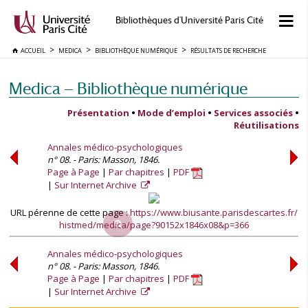
Bibliothèques d'Université Paris Cité
ACCUEIL
MEDICA
BIBLIOTHÈQUE NUMÉRIQUE
RÉSULTATS DE RECHERCHE
Medica — Bibliothèque numérique
Présentation
•
Mode d’emploi
•
Services associés
•
Réutilisations
Annales médico-psychologiques
n° 08. - Paris: Masson, 1846.
Page à Page
Par chapitres
PDF
Sur Internet Archive
URL pérenne de cette page :
https://www.biusante.parisdescartes.fr/
histmed/medica/page?90152x1846x08&p=366
Annales médico-psychologiques
n° 08. - Paris: Masson, 1846.
Page à Page
Par chapitres
PDF
Sur Internet Archive