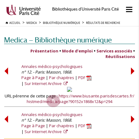
Bibliothèques d'Université Paris Cité
ACCUEIL
MEDICA
BIBLIOTHÈQUE NUMÉRIQUE
RÉSULTATS DE RECHERCHE
Medica — Bibliothèque numérique
Présentation
•
Mode d’emploi
•
Services associés
•
Réutilisations
Annales médico-psychologiques
n° 12. - Paris: Masson, 1868.
Page à Page
Par chapitres
PDF
Sur Internet Archive
URL pérenne de cette page :
https://www.biusante.parisdescartes.fr/
histmed/medica/page?90152x1868x12&p=294
Annales médico-psychologiques
n° 12. - Paris: Masson, 1868.
Page à Page
Par chapitres
PDF
Sur Internet Archive