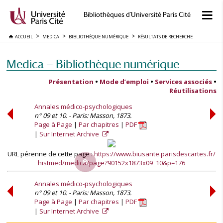
Bibliothèques d'Université Paris Cité
ACCUEIL
MEDICA
BIBLIOTHÈQUE NUMÉRIQUE
RÉSULTATS DE RECHERCHE
Medica — Bibliothèque numérique
Présentation
•
Mode d’emploi
•
Services associés
•
Réutilisations
Annales médico-psychologiques
n° 09 et 10. - Paris: Masson, 1873.
Page à Page
Par chapitres
PDF
Sur Internet Archive
URL pérenne de cette page :
https://www.biusante.parisdescartes.fr/
histmed/medica/page?90152x1873x09_10&p=176
Annales médico-psychologiques
n° 09 et 10. - Paris: Masson, 1873.
Page à Page
Par chapitres
PDF
Sur Internet Archive