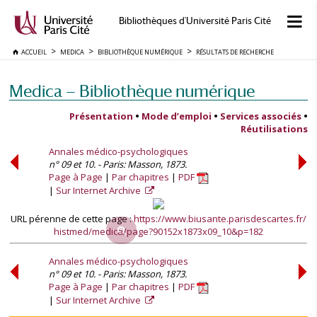
Bibliothèques d'Université Paris Cité
ACCUEIL
MEDICA
BIBLIOTHÈQUE NUMÉRIQUE
RÉSULTATS DE RECHERCHE
Medica — Bibliothèque numérique
Présentation
•
Mode d’emploi
•
Services associés
•
Réutilisations
Annales médico-psychologiques
n° 09 et 10. - Paris: Masson, 1873.
Page à Page
Par chapitres
PDF
Sur Internet Archive
URL pérenne de cette page :
https://www.biusante.parisdescartes.fr/
histmed/medica/page?90152x1873x09_10&p=182
Annales médico-psychologiques
n° 09 et 10. - Paris: Masson, 1873.
Page à Page
Par chapitres
PDF
Sur Internet Archive