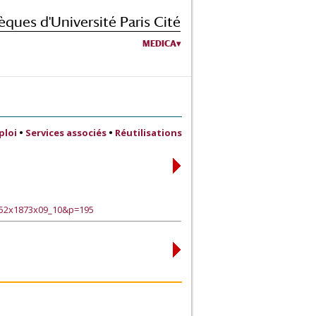
èques d'Université Paris Cité
MEDICA
ploi
•
Services associés
•
Réutilisations
152x1873x09_10&p=195