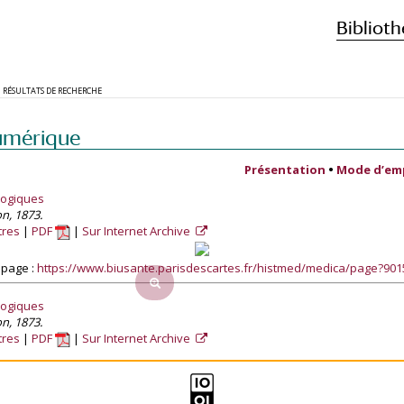
Biblioth
RÉSULTATS DE RECHERCHE
umérique
Présentation
•
Mode d’em
logiques
on, 1873.
tres
PDF
Sur Internet Archive
 page :
https://www.biusante.parisdescartes.fr/histmed/medica/page?90
logiques
on, 1873.
tres
PDF
Sur Internet Archive