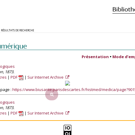
Biblioth
RÉSULTATS DE RECHERCHE
umérique
Présentation
•
Mode d’em
logiques
on, 1873.
tres
PDF
Sur Internet Archive
 page :
https://www.biusante.parisdescartes.fr/histmed/medica/page?90
logiques
on, 1873.
tres
PDF
Sur Internet Archive