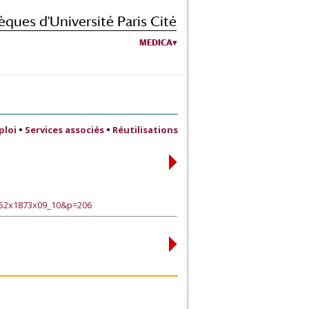
èques d'Université Paris Cité
MEDICA
ploi
•
Services associés
•
Réutilisations
152x1873x09_10&p=206