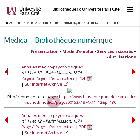
Bibliothèques d'Université Paris Cité
ACCUEIL
MEDICA
BIBLIOTHÈQUE NUMÉRIQUE
RÉSULTATS DE RECHERCHE
Medica — Bibliothèque numérique
Présentation
•
Mode d’emploi
•
Services associés
•
Réutilisations
Annales médico-psychologiques
n° 11 et 12. - Paris: Masson, 1874.
Page à Page
Par chapitres
PDF
Sur Internet Archive
URL pérenne de cette page :
https://www.biusante.parisdescartes.fr/
histmed/medica/page?90152x1874x11_12&p=130
Annales médico-psychologiques
n° 11 et 12. - Paris: Masson, 1874.
Page à Page
Par chapitres
PDF
Sur Internet Archive