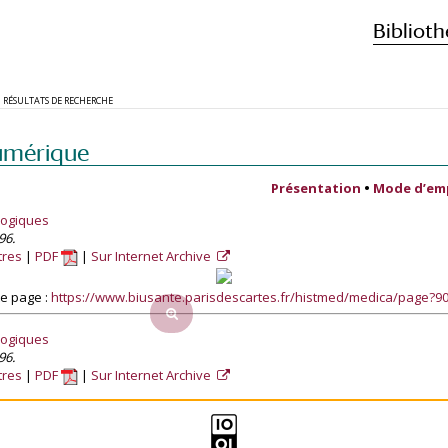
Biblioth
RÉSULTATS DE RECHERCHE
umérique
Présentation
•
Mode d’em
logiques
96.
tres
PDF
Sur Internet Archive
e page :
https://www.biusante.parisdescartes.fr/histmed/medica/page?
logiques
96.
tres
PDF
Sur Internet Archive