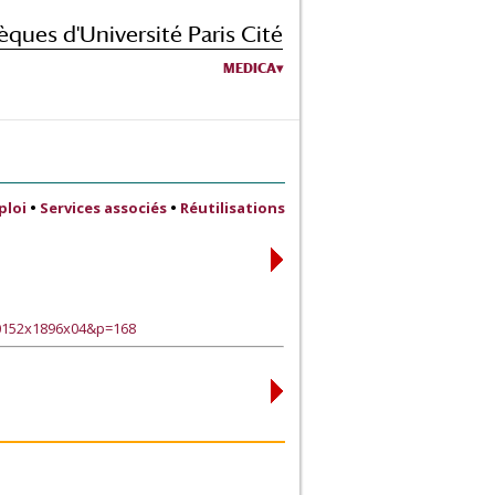
èques d'Université Paris Cité
MEDICA
ploi
•
Services associés
•
Réutilisations
90152x1896x04&p=168