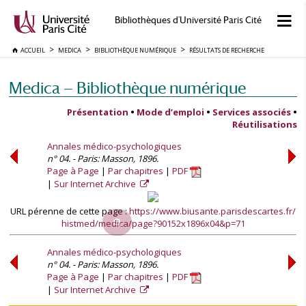
Bibliothèques d'Université Paris Cité
ACCUEIL
MEDICA
BIBLIOTHÈQUE NUMÉRIQUE
RÉSULTATS DE RECHERCHE
Medica — Bibliothèque numérique
Présentation
•
Mode d’emploi
•
Services associés
•
Réutilisations
Annales médico-psychologiques
n° 04. - Paris: Masson, 1896.
Page à Page
Par chapitres
PDF
Sur Internet Archive
URL pérenne de cette page :
https://www.biusante.parisdescartes.fr/
histmed/medica/page?90152x1896x04&p=71
Annales médico-psychologiques
n° 04. - Paris: Masson, 1896.
Page à Page
Par chapitres
PDF
Sur Internet Archive