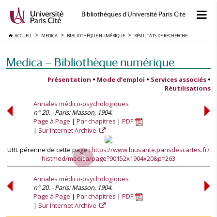
Bibliothèques d'Université Paris Cité
ACCUEIL
MEDICA
BIBLIOTHÈQUE NUMÉRIQUE
RÉSULTATS DE RECHERCHE
Medica — Bibliothèque numérique
Présentation
•
Mode d’emploi
•
Services associés
•
Réutilisations
Annales médico-psychologiques
n° 20. - Paris: Masson, 1904.
Page à Page
Par chapitres
PDF
Sur Internet Archive
URL pérenne de cette page :
https://www.biusante.parisdescartes.fr/
histmed/medica/page?90152x1904x20&p=263
Annales médico-psychologiques
n° 20. - Paris: Masson, 1904.
Page à Page
Par chapitres
PDF
Sur Internet Archive