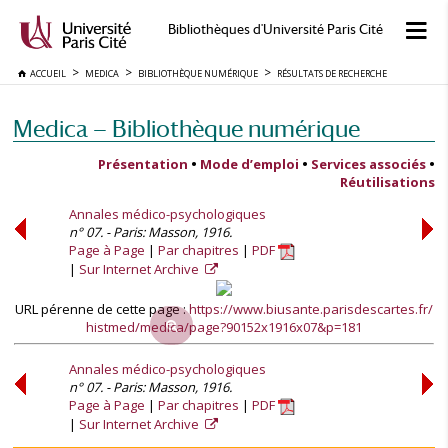
Bibliothèques d'Université Paris Cité
ACCUEIL
MEDICA
BIBLIOTHÈQUE NUMÉRIQUE
RÉSULTATS DE RECHERCHE
Medica — Bibliothèque numérique
Présentation
•
Mode d’emploi
•
Services associés
•
Réutilisations
Annales médico-psychologiques
n° 07. - Paris: Masson, 1916.
Page à Page
Par chapitres
PDF
Sur Internet Archive
URL pérenne de cette page :
https://www.biusante.parisdescartes.fr/
histmed/medica/page?90152x1916x07&p=181
Annales médico-psychologiques
n° 07. - Paris: Masson, 1916.
Page à Page
Par chapitres
PDF
Sur Internet Archive