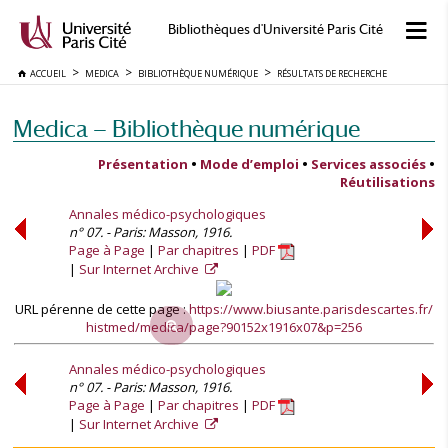
Bibliothèques d'Université Paris Cité
ACCUEIL
MEDICA
BIBLIOTHÈQUE NUMÉRIQUE
RÉSULTATS DE RECHERCHE
Medica — Bibliothèque numérique
Présentation
•
Mode d’emploi
•
Services associés
•
Réutilisations
Annales médico-psychologiques
n° 07. - Paris: Masson, 1916.
Page à Page
Par chapitres
PDF
Sur Internet Archive
URL pérenne de cette page :
https://www.biusante.parisdescartes.fr/
histmed/medica/page?90152x1916x07&p=256
Annales médico-psychologiques
n° 07. - Paris: Masson, 1916.
Page à Page
Par chapitres
PDF
Sur Internet Archive