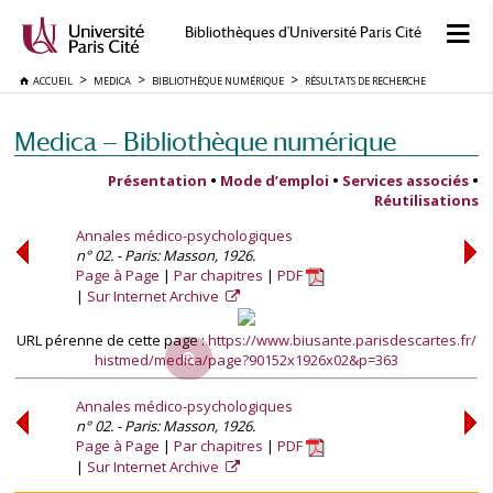
Bibliothèques d'Université Paris Cité
ACCUEIL
MEDICA
BIBLIOTHÈQUE NUMÉRIQUE
RÉSULTATS DE RECHERCHE
Medica — Bibliothèque numérique
Présentation
•
Mode d’emploi
•
Services associés
•
Réutilisations
Annales médico-psychologiques
n° 02. - Paris: Masson, 1926.
Page à Page
Par chapitres
PDF
Sur Internet Archive
URL pérenne de cette page :
https://www.biusante.parisdescartes.fr/
histmed/medica/page?90152x1926x02&p=363
Annales médico-psychologiques
n° 02. - Paris: Masson, 1926.
Page à Page
Par chapitres
PDF
Sur Internet Archive