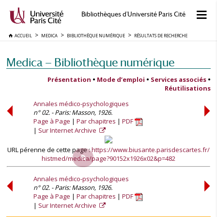
Bibliothèques d'Université Paris Cité
ACCUEIL
MEDICA
BIBLIOTHÈQUE NUMÉRIQUE
RÉSULTATS DE RECHERCHE
Medica — Bibliothèque numérique
Présentation
•
Mode d’emploi
•
Services associés
•
Réutilisations
Annales médico-psychologiques
n° 02. - Paris: Masson, 1926.
Page à Page
Par chapitres
PDF
Sur Internet Archive
URL pérenne de cette page :
https://www.biusante.parisdescartes.fr/
histmed/medica/page?90152x1926x02&p=482
Annales médico-psychologiques
n° 02. - Paris: Masson, 1926.
Page à Page
Par chapitres
PDF
Sur Internet Archive