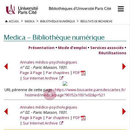
Bibliothèques d'Université Paris Cité
ACCUEIL
MEDICA
BIBLIOTHÈQUE NUMÉRIQUE
RÉSULTATS DE RECHERCHE
Medica — Bibliothèque numérique
Présentation
•
Mode d’emploi
•
Services associés
•
Réutilisations
Annales médico-psychologiques
n° 02. - Paris: Masson, 1931.
Page à Page
Par chapitres
PDF
Sur Internet Archive
URL pérenne de cette page :
https://www.biusante.parisdescartes.fr/
histmed/medica/page?90152x1931x02&p=521
Annales médico-psychologiques
n° 02. - Paris: Masson, 1931.
Page à Page
Par chapitres
PDF
Sur Internet Archive