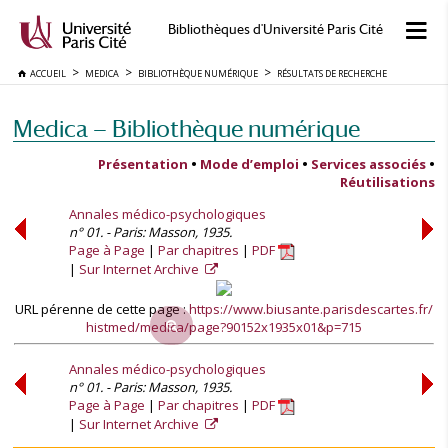
Bibliothèques d'Université Paris Cité
ACCUEIL
MEDICA
BIBLIOTHÈQUE NUMÉRIQUE
RÉSULTATS DE RECHERCHE
Medica — Bibliothèque numérique
Présentation
•
Mode d’emploi
•
Services associés
•
Réutilisations
Annales médico-psychologiques
n° 01. - Paris: Masson, 1935.
Page à Page
Par chapitres
PDF
Sur Internet Archive
URL pérenne de cette page :
https://www.biusante.parisdescartes.fr/
histmed/medica/page?90152x1935x01&p=715
Annales médico-psychologiques
n° 01. - Paris: Masson, 1935.
Page à Page
Par chapitres
PDF
Sur Internet Archive