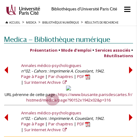
Bibliothèques d'Université Paris Cité
ACCUEIL
MEDICA
BIBLIOTHÈQUE NUMÉRIQUE
RÉSULTATS DE RECHERCHE
Medica — Bibliothèque numérique
Présentation
•
Mode d’emploi
•
Services associés
•
Réutilisations
Annales médico-psychologiques
n°02. - Cahors : Imprimerie A. Coueslant, 1942.
Page à Page
Par chapitres
PDF
Sur Internet Archive
URL pérenne de cette page :
https://www.biusante.parisdescartes.fr/
histmed/medica/page?90152x1942x02&p=316
Annales médico-psychologiques
n°02. - Cahors : Imprimerie A. Coueslant, 1942.
Page à Page
Par chapitres
PDF
Sur Internet Archive