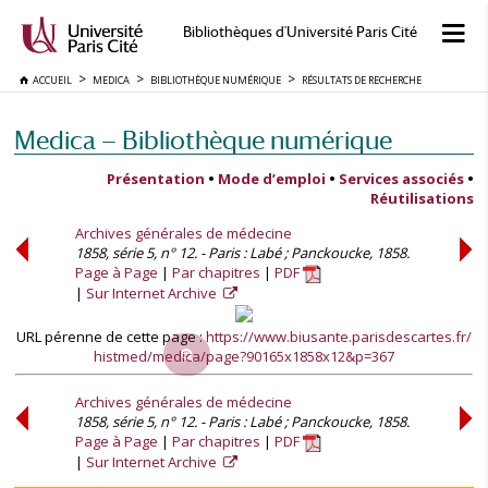
Bibliothèques d'Université Paris Cité
ACCUEIL
MEDICA
BIBLIOTHÈQUE NUMÉRIQUE
RÉSULTATS DE RECHERCHE
Medica — Bibliothèque numérique
Présentation
•
Mode d’emploi
•
Services associés
•
Réutilisations
Archives générales de médecine
1858, série 5, n° 12. - Paris : Labé ; Panckoucke, 1858.
Page à Page
Par chapitres
PDF
Sur Internet Archive
URL pérenne de cette page :
https://www.biusante.parisdescartes.fr/
histmed/medica/page?90165x1858x12&p=367
Archives générales de médecine
1858, série 5, n° 12. - Paris : Labé ; Panckoucke, 1858.
Page à Page
Par chapitres
PDF
Sur Internet Archive