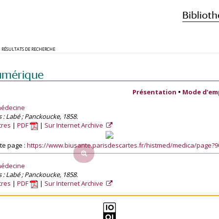
Biblioth
RÉSULTATS DE RECHERCHE
umérique
Présentation
•
Mode d’em
médecine
ris : Labé ; Panckoucke, 1858.
tres
PDF
Sur Internet Archive
te page :
https://www.biusante.parisdescartes.fr/histmed/medica/page?
médecine
ris : Labé ; Panckoucke, 1858.
tres
PDF
Sur Internet Archive