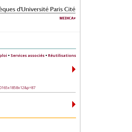
èques d'Université Paris Cité
MEDICA
ploi
•
Services associés
•
Réutilisations
90165x1858x12&p=87