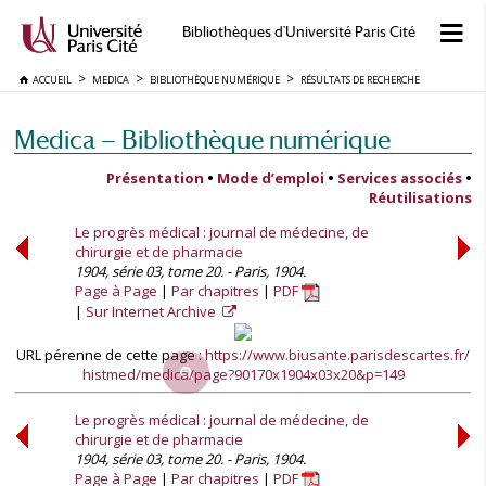
Bibliothèques d'Université Paris Cité
ACCUEIL
MEDICA
BIBLIOTHÈQUE NUMÉRIQUE
RÉSULTATS DE RECHERCHE
Medica — Bibliothèque numérique
Présentation
•
Mode d’emploi
•
Services associés
•
Réutilisations
Le progrès médical : journal de médecine, de
chirurgie et de pharmacie
1904, série 03, tome 20. - Paris, 1904.
Page à Page
Par chapitres
PDF
Sur Internet Archive
URL pérenne de cette page :
https://www.biusante.parisdescartes.fr/
histmed/medica/page?90170x1904x03x20&p=149
Le progrès médical : journal de médecine, de
chirurgie et de pharmacie
1904, série 03, tome 20. - Paris, 1904.
Page à Page
Par chapitres
PDF