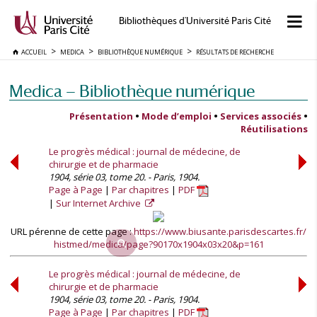
Bibliothèques d'Université Paris Cité
ACCUEIL
MEDICA
BIBLIOTHÈQUE NUMÉRIQUE
RÉSULTATS DE RECHERCHE
Medica — Bibliothèque numérique
Présentation
•
Mode d’emploi
•
Services associés
•
Réutilisations
Le progrès médical : journal de médecine, de
chirurgie et de pharmacie
1904, série 03, tome 20. - Paris, 1904.
Page à Page
Par chapitres
PDF
Sur Internet Archive
URL pérenne de cette page :
https://www.biusante.parisdescartes.fr/
histmed/medica/page?90170x1904x03x20&p=161
Le progrès médical : journal de médecine, de
chirurgie et de pharmacie
1904, série 03, tome 20. - Paris, 1904.
Page à Page
Par chapitres
PDF