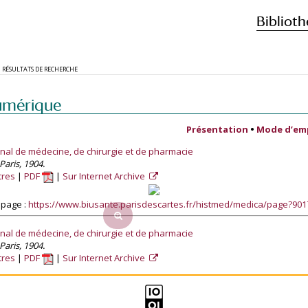
Biblioth
RÉSULTATS DE RECHERCHE
umérique
Présentation
•
Mode d’em
rnal de médecine, de chirurgie et de pharmacie
Paris, 1904.
tres
PDF
Sur Internet Archive
 page :
https://www.biusante.parisdescartes.fr/histmed/medica/page?90
rnal de médecine, de chirurgie et de pharmacie
Paris, 1904.
tres
PDF
Sur Internet Archive