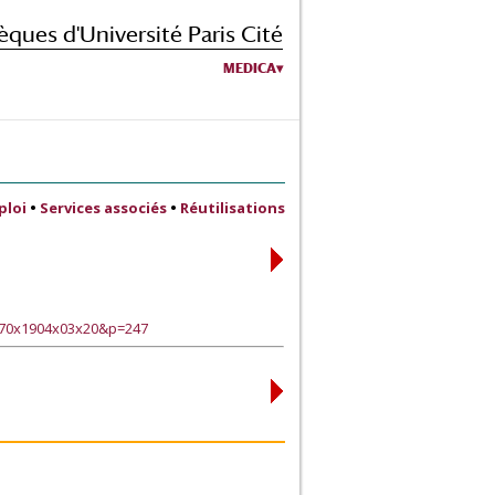
èques d'Université Paris Cité
MEDICA
ploi
•
Services associés
•
Réutilisations
170x1904x03x20&p=247