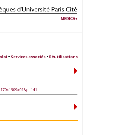
èques d'Université Paris Cité
MEDICA
ploi
•
Services associés
•
Réutilisations
90170x1909x01&p=141