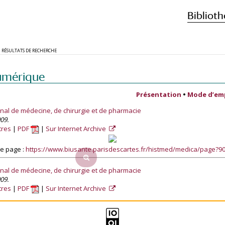
Biblioth
RÉSULTATS DE RECHERCHE
umérique
Présentation
•
Mode d’em
rnal de médecine, de chirurgie et de pharmacie
909.
tres
PDF
Sur Internet Archive
e page :
https://www.biusante.parisdescartes.fr/histmed/medica/page?
rnal de médecine, de chirurgie et de pharmacie
909.
tres
PDF
Sur Internet Archive