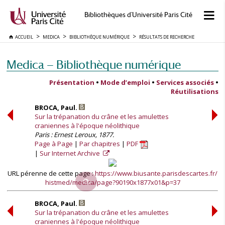
Bibliothèques d'Université Paris Cité
ACCUEIL
MEDICA
BIBLIOTHÈQUE NUMÉRIQUE
RÉSULTATS DE RECHERCHE
Medica — Bibliothèque numérique
Présentation
•
Mode d’emploi
•
Services associés
•
Réutilisations
BROCA, Paul.
Sur la trépanation du crâne et les amulettes
craniennes à l'époque néolithique
Paris : Ernest Leroux, 1877.
Page à Page
Par chapitres
PDF
Sur Internet Archive
URL pérenne de cette page :
https://www.biusante.parisdescartes.fr/
histmed/medica/page?90190x1877x01&p=37
BROCA, Paul.
Sur la trépanation du crâne et les amulettes
craniennes à l'époque néolithique