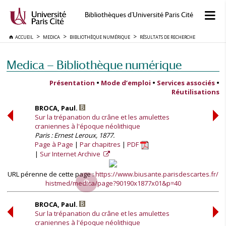
Bibliothèques d'Université Paris Cité
ACCUEIL
MEDICA
BIBLIOTHÈQUE NUMÉRIQUE
RÉSULTATS DE RECHERCHE
Medica — Bibliothèque numérique
Présentation
•
Mode d’emploi
•
Services associés
•
Réutilisations
BROCA, Paul.
Sur la trépanation du crâne et les amulettes
craniennes à l'époque néolithique
Paris : Ernest Leroux, 1877.
Page à Page
Par chapitres
PDF
Sur Internet Archive
URL pérenne de cette page :
https://www.biusante.parisdescartes.fr/
histmed/medica/page?90190x1877x01&p=40
BROCA, Paul.
Sur la trépanation du crâne et les amulettes
craniennes à l'époque néolithique