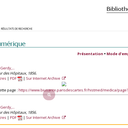
Biblioth
RÉSULTATS DE RECHERCHE
umérique
Présentation
•
Mode d’em
Gerdy,...
r des Hôpitaux, 1856.
tres
PDF
Sur Internet Archive
ette page :
https://www.biusante.parisdescartes.fr/histmed/medica/pag
Gerdy,...
r des Hôpitaux, 1856.
tres
PDF
Sur Internet Archive