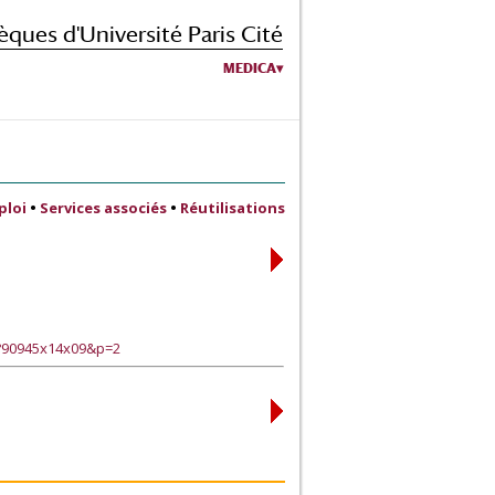
èques d'Université Paris Cité
MEDICA
ploi
•
Services associés
•
Réutilisations
e?90945x14x09&p=2