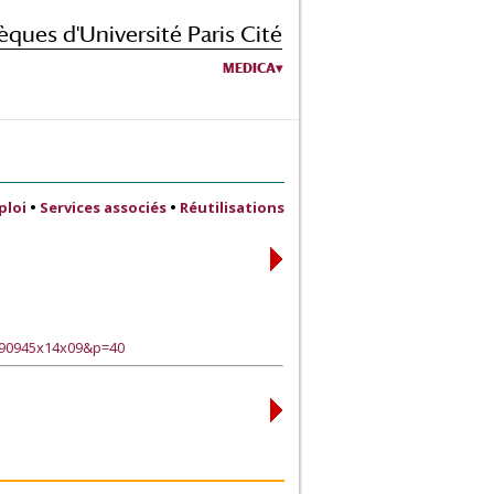
èques d'Université Paris Cité
MEDICA
ploi
•
Services associés
•
Réutilisations
?90945x14x09&p=40