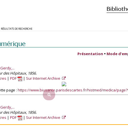
Biblioth
RÉSULTATS DE RECHERCHE
umérique
Présentation
•
Mode d’em
Gerdy,...
r des Hôpitaux, 1856.
tres
PDF
Sur Internet Archive
tte page :
https://www.biusante.parisdescartes.fr/histmed/medica/page
Gerdy,...
r des Hôpitaux, 1856.
tres
PDF
Sur Internet Archive