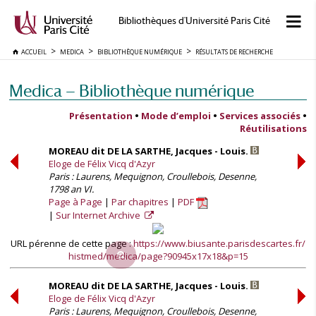
Bibliothèques d'Université Paris Cité
ACCUEIL
MEDICA
BIBLIOTHÈQUE NUMÉRIQUE
RÉSULTATS DE RECHERCHE
Medica — Bibliothèque numérique
Présentation
•
Mode d’emploi
•
Services associés
•
Réutilisations
MOREAU dit DE LA SARTHE, Jacques - Louis.
Eloge de Félix Vicq d'Azyr
Paris : Laurens, Mequignon, Croullebois, Desenne,
1798 an VI.
Page à Page
Par chapitres
PDF
Sur Internet Archive
URL pérenne de cette page :
https://www.biusante.parisdescartes.fr/
histmed/medica/page?90945x17x18&p=15
MOREAU dit DE LA SARTHE, Jacques - Louis.
Eloge de Félix Vicq d'Azyr
Paris : Laurens, Mequignon, Croullebois, Desenne,