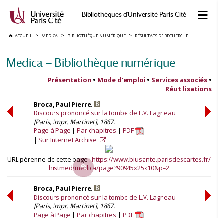
Bibliothèques d'Université Paris Cité
ACCUEIL
MEDICA
BIBLIOTHÈQUE NUMÉRIQUE
RÉSULTATS DE RECHERCHE
Medica — Bibliothèque numérique
Présentation
•
Mode d’emploi
•
Services associés
•
Réutilisations
Broca, Paul Pierre.
Discours prononcé sur la tombe de L.V. Lagneau
[Paris, Impr. Martinet], 1867.
Page à Page
Par chapitres
PDF
Sur Internet Archive
URL pérenne de cette page :
https://www.biusante.parisdescartes.fr/
histmed/medica/page?90945x25x10&p=2
Broca, Paul Pierre.
Discours prononcé sur la tombe de L.V. Lagneau
[Paris, Impr. Martinet], 1867.
Page à Page
Par chapitres
PDF