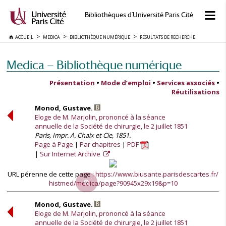
Bibliothèques d'Université Paris Cité
ACCUEIL
MEDICA
BIBLIOTHÈQUE NUMÉRIQUE
RÉSULTATS DE RECHERCHE
Medica — Bibliothèque numérique
Présentation
•
Mode d’emploi
•
Services associés
•
Réutilisations
Monod, Gustave.
Eloge de M. Marjolin, prononcé à la séance
annuelle de la Société de chirurgie, le 2 juillet 1851
Paris, Impr. A. Chaix et Cie, 1851.
Page à Page
Par chapitres
PDF
Sur Internet Archive
URL pérenne de cette page :
https://www.biusante.parisdescartes.fr/
histmed/medica/page?90945x29x19&p=10
Monod, Gustave.
Eloge de M. Marjolin, prononcé à la séance
annuelle de la Société de chirurgie, le 2 juillet 1851