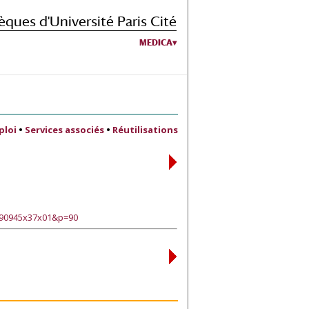
èques d'Université Paris Cité
MEDICA
ploi
•
Services associés
•
Réutilisations
?90945x37x01&p=90