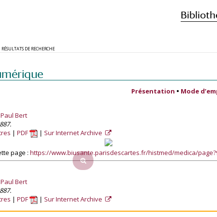
Biblioth
RÉSULTATS DE RECHERCHE
umérique
Présentation
•
Mode d’em
 Paul Bert
887.
tres
PDF
Sur Internet Archive
tte page :
https://www.biusante.parisdescartes.fr/histmed/medica/page
 Paul Bert
887.
tres
PDF
Sur Internet Archive