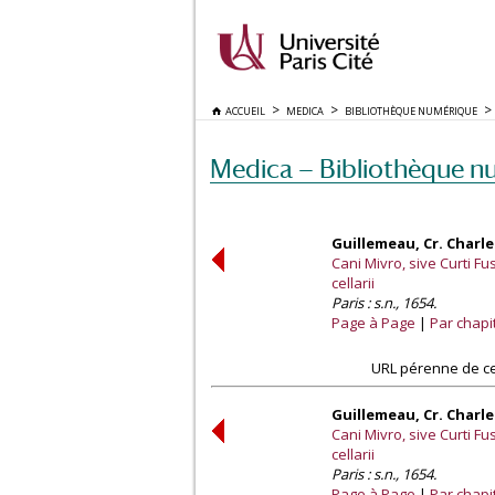
ACCUEIL
MEDICA
BIBLIOTHÈQUE NUMÉRIQUE
Medica — Bibliothèque n
Guillemeau, Cr. Charle
Cani Mivro, sive Curti Fu
cellarii
Paris : s.n., 1654.
Page à Page
Par chapi
URL pérenne de ce
Guillemeau, Cr. Charle
Cani Mivro, sive Curti Fu
cellarii
Paris : s.n., 1654.
Page à Page
Par chapi