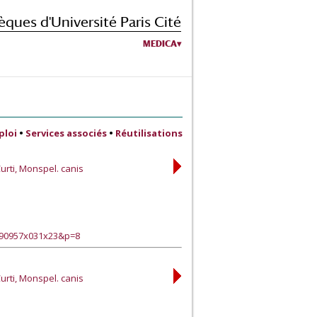
èques d'Université Paris Cité
MEDICA
ploi
•
Services associés
•
Réutilisations
Curti, Monspel. canis
?90957x031x23&p=8
Curti, Monspel. canis