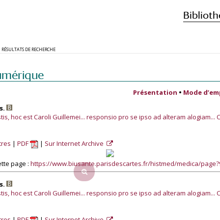
Biblioth
RÉSULTATS DE RECHERCHE
umérique
Présentation
•
Mode d’em
s.
stis, hoc est Caroli Guillemei... responsio pro se ipso ad alteram alogiam... 
tres
PDF
Sur Internet Archive
tte page :
https://www.biusante.parisdescartes.fr/histmed/medica/page
s.
stis, hoc est Caroli Guillemei... responsio pro se ipso ad alteram alogiam... 
tres
PDF
Sur Internet Archive