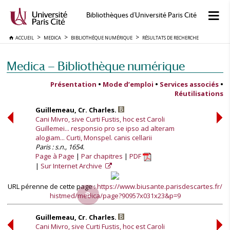
Bibliothèques d'Université Paris Cité
ACCUEIL
MEDICA
BIBLIOTHÈQUE NUMÉRIQUE
RÉSULTATS DE RECHERCHE
Medica — Bibliothèque numérique
Présentation
•
Mode d’emploi
•
Services associés
•
Réutilisations
Guillemeau, Cr. Charles.
Cani Mivro, sive Curti Fustis, hoc est Caroli
Guillemei... responsio pro se ipso ad alteram
alogiam... Curti, Monspel. canis cellarii
Paris : s.n., 1654.
Page à Page
Par chapitres
PDF
Sur Internet Archive
URL pérenne de cette page :
https://www.biusante.parisdescartes.fr/
histmed/medica/page?90957x031x23&p=9
Guillemeau, Cr. Charles.
Cani Mivro, sive Curti Fustis, hoc est Caroli