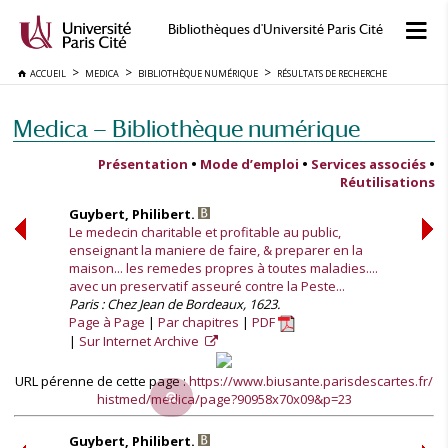
Bibliothèques d'Université Paris Cité
ACCUEIL
MEDICA
BIBLIOTHÈQUE NUMÉRIQUE
RÉSULTATS DE RECHERCHE
Medica — Bibliothèque numérique
Présentation
•
Mode d’emploi
•
Services associés
•
Réutilisations
Guybert, Philibert.
Le medecin charitable et profitable au public,
enseignant la maniere de faire, & preparer en la
maison... les remedes propres à toutes maladies....
avec un preservatif asseuré contre la Peste...
Paris : Chez Jean de Bordeaux, 1623.
Page à Page
Par chapitres
PDF
Sur Internet Archive
URL pérenne de cette page :
https://www.biusante.parisdescartes.fr/
histmed/medica/page?90958x70x09&p=23
Guybert, Philibert.