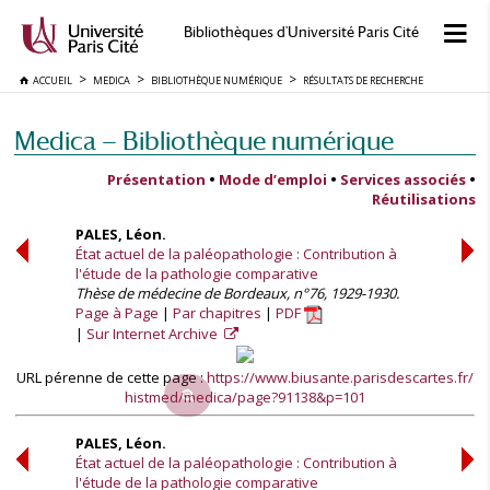
Bibliothèques d'Université Paris Cité
ACCUEIL
MEDICA
BIBLIOTHÈQUE NUMÉRIQUE
RÉSULTATS DE RECHERCHE
Medica — Bibliothèque numérique
Présentation
•
Mode d’emploi
•
Services associés
•
Réutilisations
PALES, Léon.
État actuel de la paléopathologie : Contribution à
l'étude de la pathologie comparative
Thèse de médecine de Bordeaux, n°76, 1929-1930.
Page à Page
Par chapitres
PDF
Sur Internet Archive
URL pérenne de cette page :
https://www.biusante.parisdescartes.fr/
histmed/medica/page?91138&p=101
PALES, Léon.
État actuel de la paléopathologie : Contribution à
l'étude de la pathologie comparative