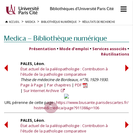
Bibliothèques d'Université Paris Cité
ACCUEIL
MEDICA
BIBLIOTHÈQUE NUMÉRIQUE
RÉSULTATS DE RECHERCHE
Medica — Bibliothèque numérique
Présentation
•
Mode d’emploi
•
Services associés
•
Réutilisations
PALES, Léon.
État actuel de la paléopathologie : Contribution à
l'étude de la pathologie comparative
Thèse de médecine de Bordeaux, n°76, 1929-1930.
Page à Page
Par chapitres
PDF
Sur Internet Archive
URL pérenne de cette page :
https://www.biusante.parisdescartes.fr/
histmed/medica/page?91138&p=106
PALES, Léon.
État actuel de la paléopathologie : Contribution à
l'étude de la pathologie comparative