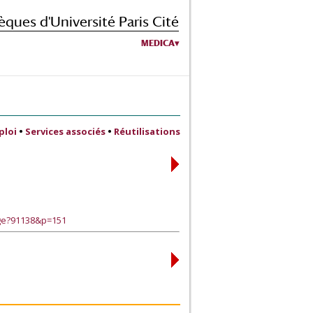
èques d'Université Paris Cité
MEDICA
ploi
•
Services associés
•
Réutilisations
age?91138&p=151