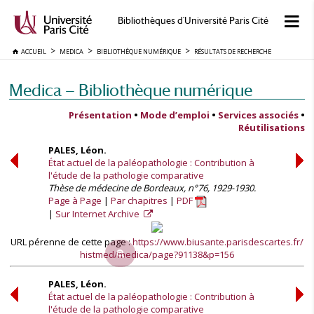
Bibliothèques d'Université Paris Cité
ACCUEIL
MEDICA
BIBLIOTHÈQUE NUMÉRIQUE
RÉSULTATS DE RECHERCHE
Medica — Bibliothèque numérique
Présentation
•
Mode d’emploi
•
Services associés
•
Réutilisations
PALES, Léon.
État actuel de la paléopathologie : Contribution à
l'étude de la pathologie comparative
Thèse de médecine de Bordeaux, n°76, 1929-1930.
Page à Page
Par chapitres
PDF
Sur Internet Archive
URL pérenne de cette page :
https://www.biusante.parisdescartes.fr/
histmed/medica/page?91138&p=156
PALES, Léon.
État actuel de la paléopathologie : Contribution à
l'étude de la pathologie comparative