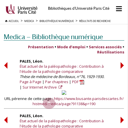
Bibliothèques d'Université Paris Cité
ACCUEIL
MEDICA
BIBLIOTHÈQUE NUMÉRIQUE
RÉSULTATS DE RECHERCHE
Medica — Bibliothèque numérique
Présentation
•
Mode d’emploi
•
Services associés
•
Réutilisations
PALES, Léon.
État actuel de la paléopathologie : Contribution à
l'étude de la pathologie comparative
Thèse de médecine de Bordeaux, n°76, 1929-1930.
Page à Page
Par chapitres
PDF
Sur Internet Archive
URL pérenne de cette page :
https://www.biusante.parisdescartes.fr/
histmed/medica/page?91138&p=190
PALES, Léon.
État actuel de la paléopathologie : Contribution à
l'étude de la pathologie comparative